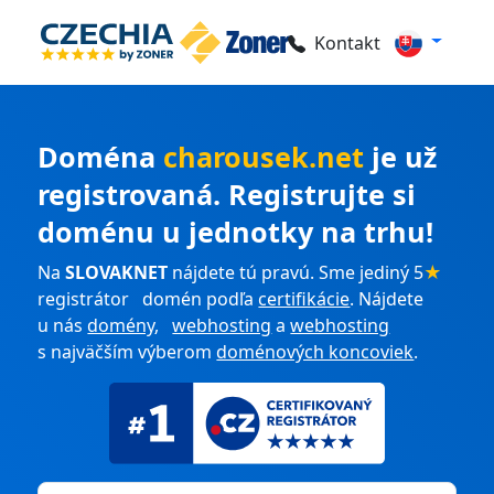
Kontakt
Doména
charousek.net
je už
registrovaná. Registrujte si
doménu u jednotky na trhu!
Na
SLOVAKNET
nájdete tú pravú. Sme jediný 5
★
registrátor domén podľa
certifikácie
. Nájdete
u nás
domény
,
webhosting
a
webhosting
s najväčším výberom
doménových koncoviek
.