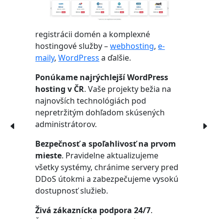
registrácii domén a komplexné
hostingové služby –
webhosting
,
e-
maily
,
WordPress
a ďalšie.
Ponúkame najrýchlejší WordPress
hosting v ČR
. Vaše projekty bežia na
najnovších technológiách pod
nepretržitým dohľadom skúsených
administrátorov.
Bezpečnosť a spoľahlivosť na prvom
mieste
. Pravidelne aktualizujeme
všetky systémy, chránime servery pred
DDoS útokmi a zabezpečujeme vysokú
dostupnosť služieb.
Živá zákaznícka podpora 24/7
.