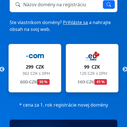
Názov domény na registráciu alebo prevod
Ste vlastníkom domény?
Prihláste sa
a nahrajte
obsah na svoj web.
299 CZK
99 CZK
362 CZK s DPH
120 CZK s DPH
600 CZK
169 CZK
50 %
41 %
* cena za 1. rok registrácie novej domény